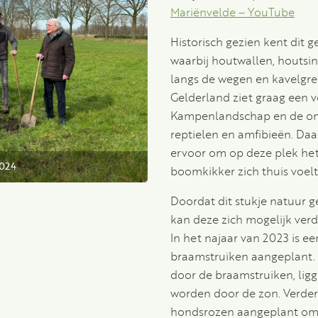
Mariënvelde – YouTube
Historisch gezien kent dit 
waarbij houtwallen, houtsi
langs de wegen en kavelgre
Gelderland ziet graag een 
Kampenlandschap en de ont
reptielen en amfibieën. Da
ervoor om op deze plek het 
2024
boomkikker zich thuis voelt
Doordat dit stukje natuur 
kan deze zich mogelijk verd
In het najaar van 2023 is ee
braamstruiken aangeplant.
door de braamstruiken, li
worden door de zon. Verder
hondsrozen aangeplant om